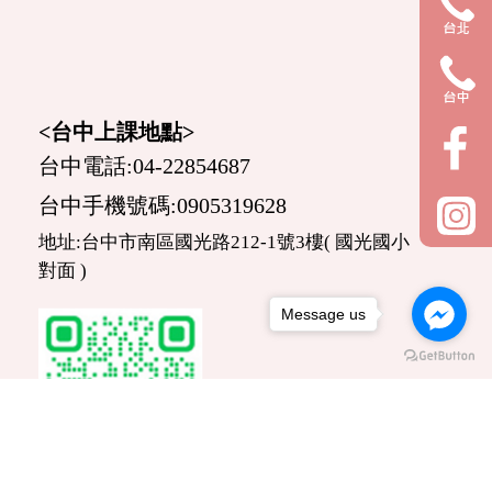
<台中上課地點>
台中電話:04-22854687
台中手機號碼:0905319628
地址:台中市南區國光路212-1號3樓( 國光國小
對面 )
Message us