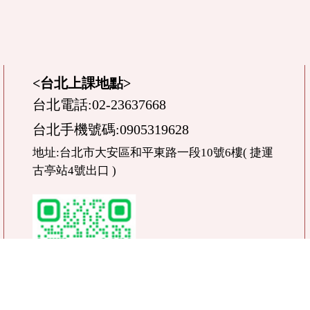
<台北上課地點>
台北電話:02-23637668
台北手機號碼:0905319628
地址:台北市大安區和平東路一段10號6樓( 捷運
古亭站4號出口 )