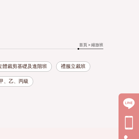
首頁
> 縮放班
立體裁剪基礎及進階班
禮服立裁班
甲、乙、丙級