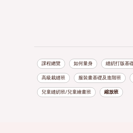
課程總覽
如何量身
縫紉打版基
高級裁縫班
服裝畫基礎及進階班
兒童縫紉班/兒童繪畫班
縮放班