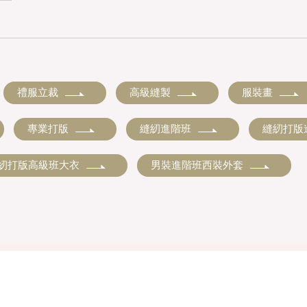
禮服立裁
高級縫製
服裝畫
專業打版
縫紉進階班
縫紉打版
紉打版高級班大衣
男裝進階班西裝外套