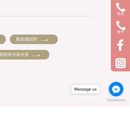
童裝縫紉班
進階班洋裝外套
Message us