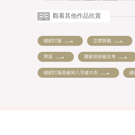
觀看其他作品欣賞
縫紉打版
立體剪裁
男裝
國家技術檢定考
縫紉打版高級班八字縫大衣
縫