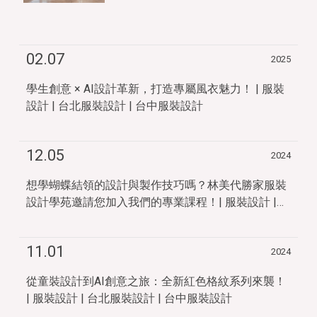
02.07
2025
學生創意 × AI設計革新，打造專屬風衣魅力！ | 服裝
設計 | 台北服裝設計 | 台中服裝設計
12.05
2024
想學蝴蝶結領的設計與製作技巧嗎？林美代勝家服裝
設計學苑邀請您加入我們的專業課程！| 服裝設計 |
台...
11.01
2024
從童裝設計到AI創意之旅：全新紅色格紋系列來襲！
| 服裝設計 | 台北服裝設計 | 台中服裝設計