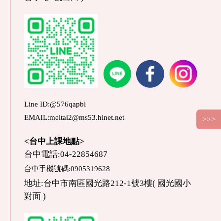
Line ID:@576qapbl
EMAIL:meitai2@ms53.hinet.net
<台中上課地點>
台中電話:04-22854687
台中手機號碼:0905319628
地址:台中市南區國光路212-1號3樓( 國光國小
對面 )