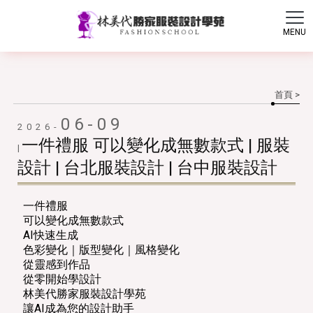
首頁
>
06-09
2026-
一件禮服 可以變化成無數款式 | 服裝
|
設計 | 台北服裝設計 | 台中服裝設計
一件禮服
可以變化成無數款式
AI快速生成
色彩變化｜版型變化｜風格變化
從靈感到作品
從零開始學設計
林美代勝家服裝設計學苑
讓AI成為您的設計助手