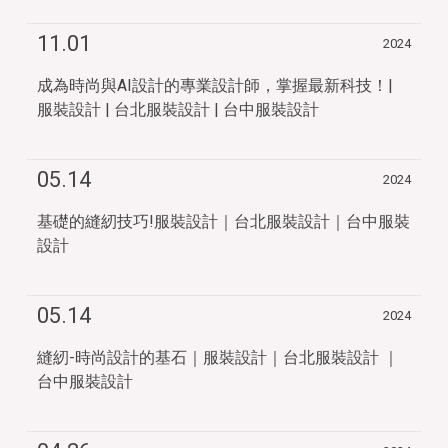
11.01
2024
成為時尚與AI設計的專業設計師，掌握最新科技！|
服裝設計 | 台北服裝設計 | 台中服裝設計
05.14
2024
基礎的縫紉技巧!服裝設計｜台北服裝設計｜台中服裝
設計
05.14
2024
縫紉-時尚設計的基石｜服裝設計｜台北服裝設計 ｜
台中服裝設計