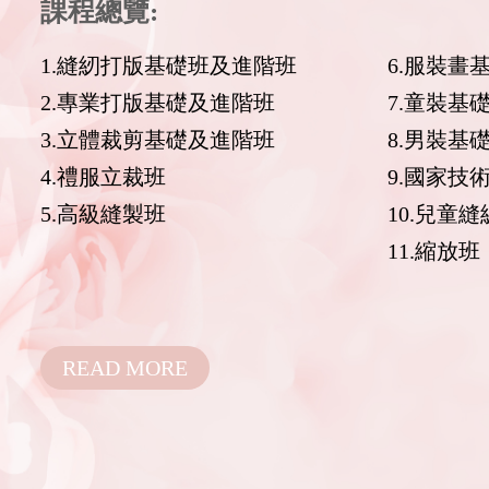
課程總覽:
1.縫紉打版基礎班及進階班
6.服裝畫
2.專業打版基礎及進階班
7.童裝基
3.立體裁剪基礎及進階班
8.男裝基
4.禮服立裁班
9.國家技
5.高級縫製班
10.兒童
11.縮放班
READ MORE