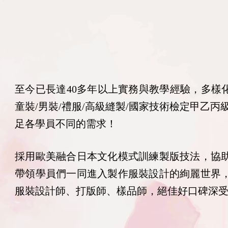
至今已長達40多年以上實務與教學經驗，多樣化的
童裝/男裝/禮服/高級縫製/國家技術檢定甲乙
足各學員不同的需求！
採用歐美融合日本文化模式訓練製版技法，協
帶領學員們一同進入製作服裝設計的絢麗世界
服裝設計師、打版師、樣品師，絕佳好口碑深