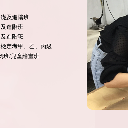
基礎及進階班
礎及進階班
礎及進階班
術檢定考甲、乙、丙級
縫紉班/兒童繪畫班