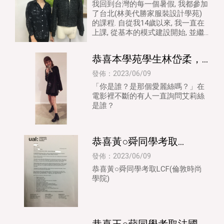
感言 | 服裝設計
我回到台灣的每一個暑假, 我都參加
了台北(林美代勝家服裝設計學苑)
的課程. 自從我14歲以來, 我一直在
上課, 從基本的模式建設開始, 並繼
續走向創意模式切割和剪裁.
恭喜本學苑學生林岱柔，
榮獲Adobe國際大賽商業
發佈：2023/06/09
影片剪輯獎，該學員負責
「你是誰？是那個愛麗絲嗎？」在
電影裡不斷的有人一直詢問艾莉絲
該影片之服
是誰？
恭喜黃○舜同學考取
LCF(倫敦時尚學院) | 服裝
發佈：2023/06/09
設計 | 台北服裝設計
恭喜黃○舜同學考取LCF(倫敦時尚
學院)