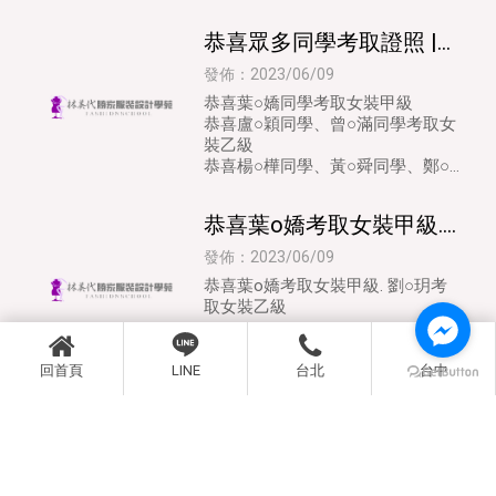
恭喜眾多同學考取證照 |
服裝設計 | 台北服裝設計 |
發佈：2023/06/09
台中服裝設計
恭喜葉○嬌同學考取女裝甲級
恭喜盧○穎同學、曾○滿同學考取女
裝乙級
恭喜楊○樺同學、黃○舜同學、鄭○
卿同學、張○薰同學、許○茹同學、
李○儀同學、林○如同學、曾○滿同
恭喜葉o嬌考取女裝甲級.
學、楊○
劉○玥考取女裝乙級 | 服裝
發佈：2023/06/09
設計 | 台北服裝設計
恭喜葉o嬌考取女裝甲級. 劉○玥考
取女裝乙級
回首頁
LINE
台北
台中
1
2
3